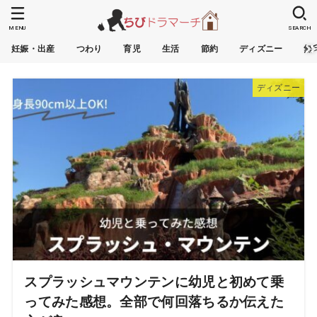
MENU
SEARCH
妊娠・出産
つわり
育児
生活
節約
ディズニー
無
ディズニー
スプラッシュマウンテンに幼児と初めて乗
ってみた感想。全部で何回落ちるか伝えた